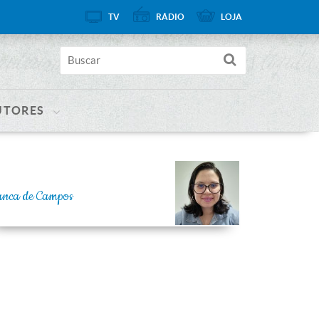
TV
RÁDIO
LOJA
UTORES
anca de Campos