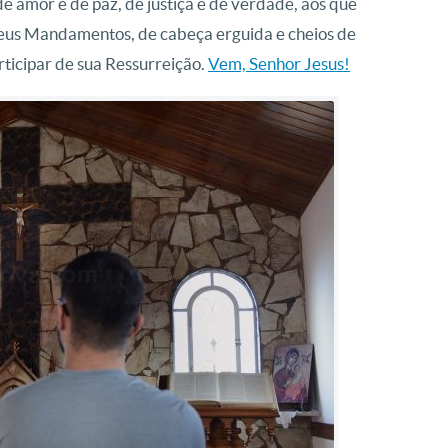
de amor e de paz, de justiça e de verdade, aos que
eus Mandamentos, de cabeça erguida e cheios de
ticipar de sua Ressurreição.
Vem, Senhor Jesus!