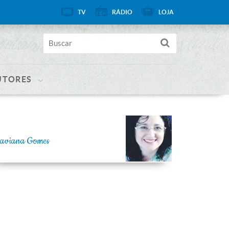
TV
RÁDIO
LOJA
UTORES
laviana Gomes