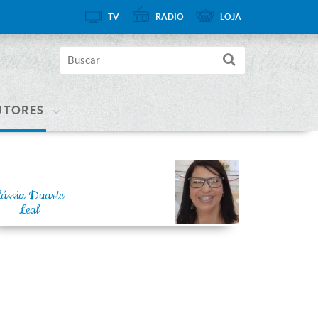
TV
RÁDIO
LOJA
UTORES
ássia Duarte
Leal