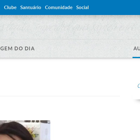
a
Clube
Santuário
Comunidade
Social
GEM DO DIA
A
C